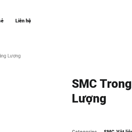
sẻ
Liên hệ
ăng Lượng
SMC Trong
Lượng
Categories
SMC
,
Vật li